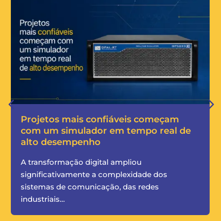
Por que sua instalação precisa de um
e
analisador de qualidade de energia
trifásica
Oscilações de tensão, harmônicos,
desequilíbrios entre fases, transitórios e
interrupções momentâneas podem parecer
ocorrências…