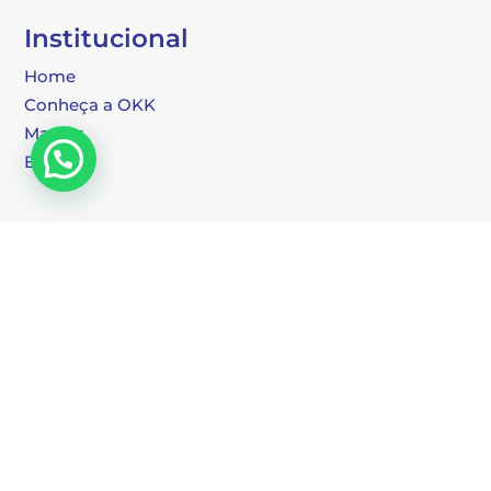
Institucional
Home
Conheça a OKK
Marcas
Posso ajudar?
Blog
Categorias
Osciloscópios Digitais
Fontes de Alimentação
Multímetros
Geradores de Sinais
Analisadores de Sinais e Espectro
Pontas de Prova
Portáteis
Simuladores