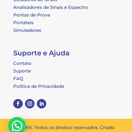
Analisadores de Sinais e Espectro
Pontas de Prova
Portáteis
Simuladores
Suporte e Ajuda
Contato
Suporte
FAQ
Política de Privacidade
© OKK. Todos os direitos reservados. Criado
Posso ajudar?