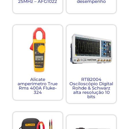
25MHz – AFG1022
desempenho
Alicate
RTB2004
amperimetro True
Osciloscópio Digital
Rms 400A Fluke-
Rohde & Schwarz
324
alta resolução 10
bits