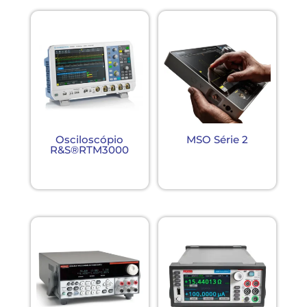
Osciloscópio
MSO Série 2
R&S®RTM3000