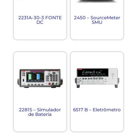
2231A-30-3 FONTE
2450 – SourceMeter
DC
SMU
2281S – Simulador
6517 B – Eletrômetro
de Bateria