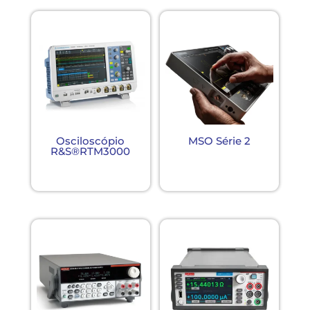
Osciloscópio
MSO Série 2
R&S®RTM3000