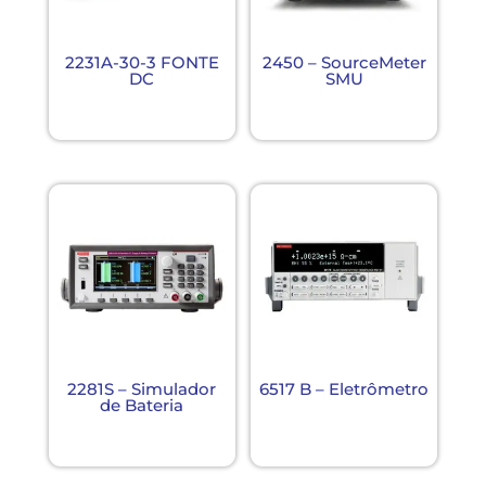
2231A-30-3 FONTE
2450 – SourceMeter
DC
SMU
2281S – Simulador
6517 B – Eletrômetro
de Bateria