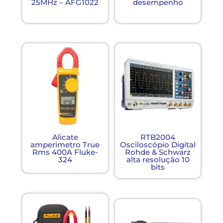
25MHz – AFG1022
desempenho
Alicate
RTB2004
amperimetro True
Osciloscópio Digital
Rms 400A Fluke-
Rohde & Schwarz
324
alta resolução 10
bits