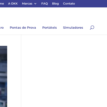
me
A OKK
Marcas
FAQ
Blog
Contato
tro
Pontas de Prova
Portáteis
Simuladores